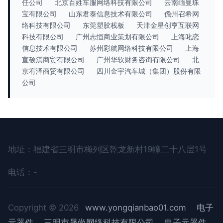
任公司
北京百姓车服网络科技有限公司
云南缅曼珠
宝有限公司
山东君泰信息技术有限公司
儋州召希网
络科技有限公司
东莞塑胶栈板
天津金星创亨互联网
科技有限公司
广州志恒商业策划有限公司
上海叱恋
信息技术有限公司
苏州彩航网络科技有限公司
上海
宣硕淇商贸有限公司
广州华软财务咨询有限公司
北
京宥泽商贸有限公司
四川金宇汽车城（集团）股份有限
公司
地址：福建省三明市梅列区乾龙新村19幢二十八层1号
电话：-
Copyright © 2026
www.yongqianbao01.com
电子
元器件
三明市晟尚网络科技有限公司
电子元器件