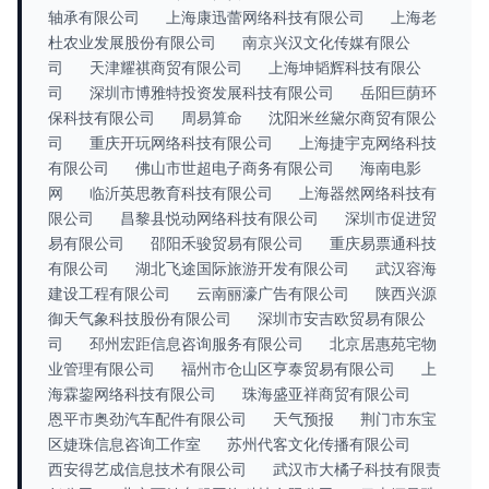
轴承有限公司
上海康迅蕾网络科技有限公司
上海老
杜农业发展股份有限公司
南京兴汉文化传媒有限公
司
天津耀祺商贸有限公司
上海坤韬辉科技有限公
司
深圳市博雅特投资发展科技有限公司
岳阳巨荫环
保科技有限公司
周易算命
沈阳米丝黛尔商贸有限公
司
重庆开玩网络科技有限公司
上海捷宇克网络科技
有限公司
佛山市世超电子商务有限公司
海南电影
网
临沂英思教育科技有限公司
上海器然网络科技有
限公司
昌黎县悦动网络科技有限公司
深圳市促进贸
易有限公司
邵阳禾骏贸易有限公司
重庆易票通科技
有限公司
湖北飞途国际旅游开发有限公司
武汉容海
建设工程有限公司
云南丽濠广告有限公司
陕西兴源
御天气象科技股份有限公司
深圳市安吉欧贸易有限公
司
邳州宏距信息咨询服务有限公司
北京居惠苑宅物
业管理有限公司
福州市仓山区亨泰贸易有限公司
上
海霖鋆网络科技有限公司
珠海盛亚祥商贸有限公司
恩平市奥劲汽车配件有限公司
天气预报
荆门市东宝
区婕珠信息咨询工作室
苏州代客文化传播有限公司
西安得艺成信息技术有限公司
武汉市大橘子科技有限责